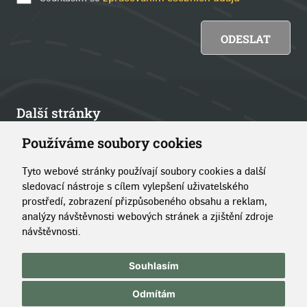
Další stránky
Používáme soubory cookies
Články
Tyto webové stránky používají soubory cookies a další
Kontakt
sledovací nástroje s cílem vylepšení uživatelského
prostředí, zobrazení přizpůsobeného obsahu a reklam,
O portálu
analýzy návštěvnosti webových stránek a zjištění zdroje
návštěvnosti.
Copyright © 2014–2026 Simopt, s.r.o.
|
Pravidla používání
Souhlasím
stránek
|
Správa cookies
Odmítám
Chráněno službou reCAPTCHA