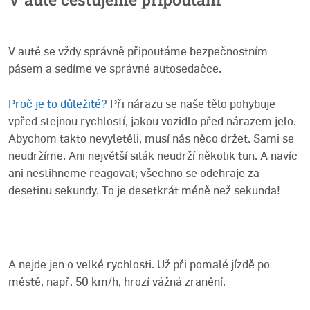
V autě se vždy správně připoutáme bezpečnostním
pásem a sedíme ve správné autosedačce.
Proč je to důležité?
Při nárazu se naše tělo pohybuje
vpřed stejnou rychlostí, jakou vozidlo před nárazem jelo.
Abychom takto nevyletěli, musí nás něco držet. Sami se
neudržíme. Ani největší silák neudrží několik tun. A navíc
ani nestihneme reagovat; všechno se odehraje za
desetinu sekundy. To je desetkrát méně než sekunda!
A nejde jen o velké rychlosti. Už při pomalé jízdě po
městě, např. 50 km/h, hrozí vážná zranění.