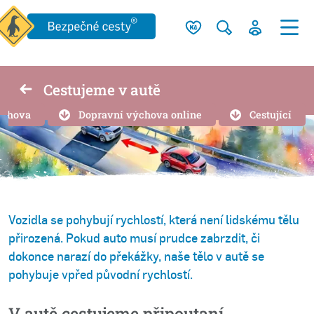
Cestujeme v autě
ýchova
Dopravní výchova online
Cestující
Vozidla se pohybují rychlostí, která není lidskému tělu
přirozená. Pokud auto musí prudce zabrzdit, či
dokonce narazí do překážky, naše tělo v autě se
pohybuje vpřed původní rychlostí.
V autě cestujeme připoutaní