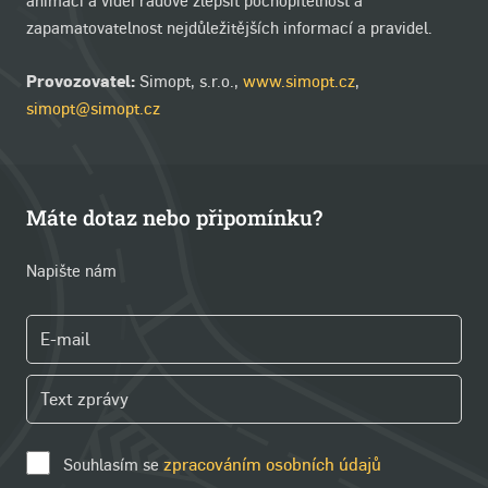
animací a videí řádově zlepšit pochopitelnost a
zapamatovatelnost nejdůležitějších informací a pravidel.
Provozovatel:
Simopt, s.r.o.,
www.simopt.cz
,
simopt@simopt.cz
Máte dotaz nebo připomínku?
Napište nám
Souhlasím se
zpracováním osobních údajů