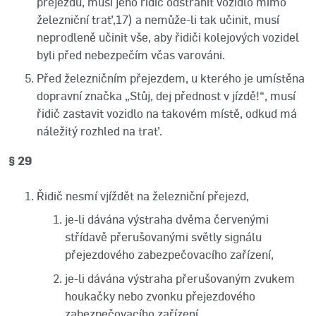
přejezdu, musí jeho řidič odstranit vozidlo mimo
železniční trať,17) a nemůže-li tak učinit, musí
neprodleně učinit vše, aby řidiči kolejových vozidel
byli před nebezpečím včas varováni.
Před železničním přejezdem, u kterého je umístěna
dopravní značka „Stůj, dej přednost v jízdě!“, musí
řidič zastavit vozidlo na takovém místě, odkud má
náležitý rozhled na trať.
§ 29
Řidič nesmí vjíždět na železniční přejezd,
je-li dávána výstraha dvěma červenými
střídavě přerušovanými světly signálu
přejezdového zabezpečovacího zařízení,
je-li dávána výstraha přerušovaným zvukem
houkačky nebo zvonku přejezdového
zabezpečovacího zařízení,