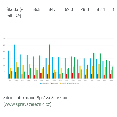
Škoda (v
55,5
84,1
52,3
78,8
62,4
87
mil. Kč)
Zdroj: informace Správa železnic
(
www.spravazeleznic.cz
)