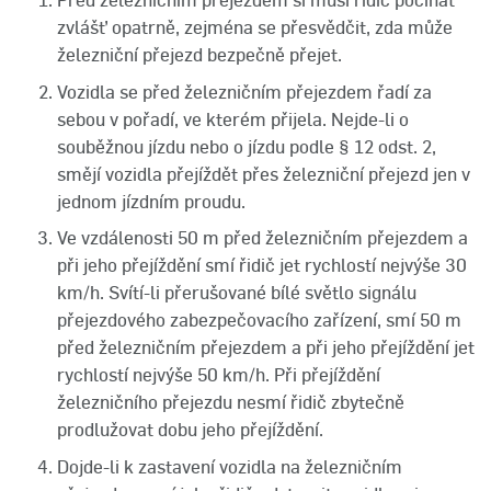
Před železničním přejezdem si musí řidič počínat
zvlášť opatrně, zejména se přesvědčit, zda může
železniční přejezd bezpečně přejet.
Vozidla se před železničním přejezdem řadí za
sebou v pořadí, ve kterém přijela. Nejde-li o
souběžnou jízdu nebo o jízdu podle § 12 odst. 2,
smějí vozidla přejíždět přes železniční přejezd jen v
jednom jízdním proudu.
Ve vzdálenosti 50 m před železničním přejezdem a
při jeho přejíždění smí řidič jet rychlostí nejvýše 30
km/h. Svítí-li přerušované bílé světlo signálu
přejezdového zabezpečovacího zařízení, smí 50 m
před železničním přejezdem a při jeho přejíždění jet
rychlostí nejvýše 50 km/h. Při přejíždění
železničního přejezdu nesmí řidič zbytečně
prodlužovat dobu jeho přejíždění.
Dojde-li k zastavení vozidla na železničním