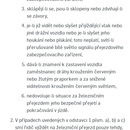
sklápějí-li se, jsou-li sklopeny nebo zdvihají-li
se závory,
je-li již vidět nebo slyšet přijíždějící vlak nebo
jiné drážní vozidlo nebo je-li slyšet jeho
houkání nebo pískání; toto neplatí, svítí-li
přerušované bílé světlo signálu přejezdového
zabezpečovacího zařízení,
dává-li znamení k zastavení vozidla
zaměstnanec dráhy kroužením červeným
nebo žlutým praporkem a za snížené
viditelnosti kroužením červeným světlem,
nedovoluje-li situace za železničním
přejezdem jeho bezpečné přejetí a
pokračování v jízdě.
V případech uvedených v odstavci 1 písm. a), b) a c)
smí řidič vjíždět na železniční přejezd pouze tehdy,