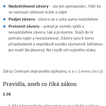
Nadzdvihnout závory
– ale jen spolujezdec, řidič by
se nemusel stihnout vrátit a odjet
Podjet závoru
– závora se o auta sama nadzdvihne
Prolomit závoru
– pokud je vozidlo vyšší a
nenadzdvihne závoru, tak ji prolomte. Stačí do ní
pomalu najet a nezastavovat. Závory jsou k tomu
přizpůsobené a nepoškodí vozidlo významně (většinou
jen malé škrábance). Na rozdíl od rozjetého vlaku.
Zdroj: Centrum dopravního výzkumu, v. v. i. (
www.cdv.cz
)
Pravidla, aneb co říká zákon
§ 28