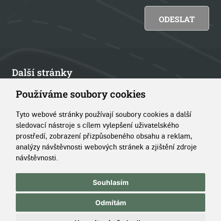
Další stránky
Používáme soubory cookies
Články
Tyto webové stránky používají soubory cookies a další
Kontakt
sledovací nástroje s cílem vylepšení uživatelského
prostředí, zobrazení přizpůsobeného obsahu a reklam,
O portálu
analýzy návštěvnosti webových stránek a zjištění zdroje
návštěvnosti.
Copyright © 2014–2026 Simopt, s.r.o.
|
Pravidla používání
Souhlasím
stránek
|
Správa cookies
Odmítám
Chráněno službou reCAPTCHA