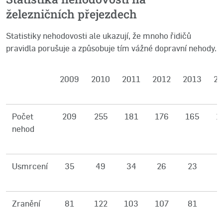
železničních přejezdech
Statistiky nehodovosti ale ukazují, že mnoho řidičů
pravidla porušuje a způsobuje tím vážné dopravní nehody.
2009
2010
2011
2012
2013
20
Počet
209
255
181
176
165
1
nehod
Usmrcení
35
49
34
26
23
4
Zranění
81
122
103
107
81
7