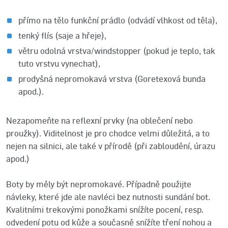
přímo na tělo funkční prádlo (odvádí vlhkost od těla),
tenký flís (saje a hřeje),
větru odolná vrstva/windstopper (pokud je teplo, tak
tuto vrstvu vynechat),
prodyšná nepromokavá vrstva (Goretexová bunda
apod.).
Nezapomeňte na reflexní prvky (na oblečení nebo
proužky). Viditelnost je pro chodce velmi důležitá, a to
nejen na silnici, ale také v přírodě (při zabloudění, úrazu
apod.)
Boty by měly být nepromokavé. Případně použijte
návleky, které jde ale navléci bez nutnosti sundání bot.
Kvalitními trekovými ponožkami snížíte pocení, resp.
odvedení potu od kůže a současně snížíte tření nohou a