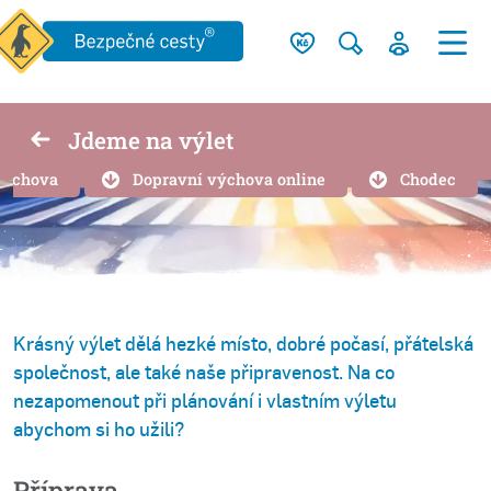
Jdeme na výlet
výchova
Dopravní výchova online
Chodec
Krásný výlet dělá hezké místo, dobré počasí, přátelská
společnost, ale také naše připravenost. Na co
nezapomenout při plánování i vlastním výletu
abychom si ho užili?
Příprava