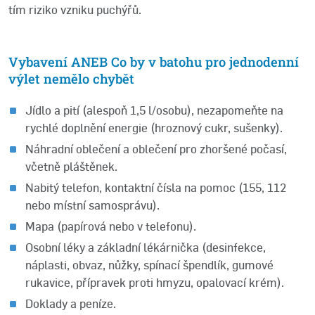
tím riziko vzniku puchýřů.
Vybavení ANEB Co by v batohu pro jednodenní
výlet nemělo chybět
Jídlo a pití (alespoň 1,5 l/osobu), nezapomeňte na
rychlé doplnění energie (hroznový cukr, sušenky).
Náhradní oblečení a oblečení pro zhoršené počasí,
včetně pláštěnek.
Nabitý telefon, kontaktní čísla na pomoc (155, 112
nebo místní samosprávu).
Mapa (papírová nebo v telefonu).
Osobní léky a základní lékárnička (desinfekce,
náplasti, obvaz, nůžky, spínací špendlík, gumové
rukavice, přípravek proti hmyzu, opalovací krém).
Doklady a peníze.