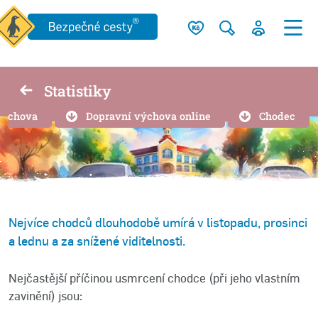
Statistiky
výchova
Dopravní výchova online
Chodec
Nejvíce chodců dlouhodobě umírá v listopadu, prosinci
a lednu a za snížené viditelnosti.
Nejčastější příčinou usmrcení chodce (při jeho vlastním
zavinění) jsou: