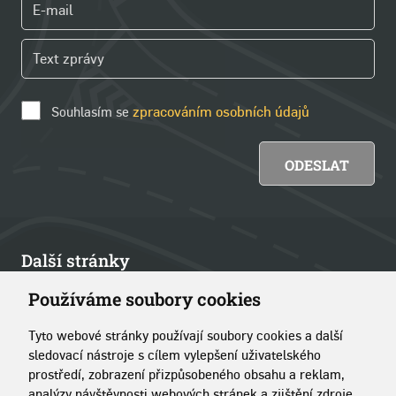
Souhlasím se
zpracováním osobních údajů
Další stránky
Používáme soubory cookies
Články
Tyto webové stránky používají soubory cookies a další
Kontakt
sledovací nástroje s cílem vylepšení uživatelského
prostředí, zobrazení přizpůsobeného obsahu a reklam,
O portálu
analýzy návštěvnosti webových stránek a zjištění zdroje