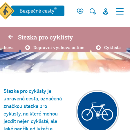
Stezka pro cyklisty
ýchova
Dopravní výchova online
Cyklista
Stezka pro cyklisty je
upravená cesta, označená
značkou stezka pro
cyklisty, na které mohou
jezdit nejen cyklisté, ale
také například lyžaři a