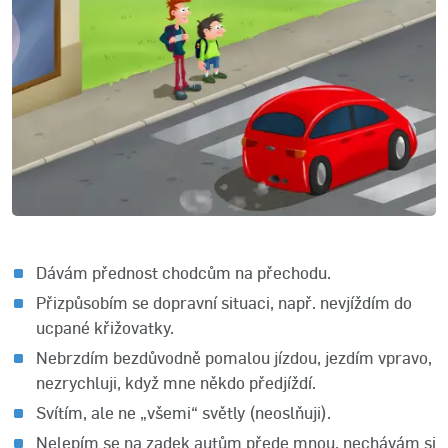
Dávám přednost chodcům na přechodu.
Přizpůsobím se dopravní situaci, např. nevjíždím do
ucpané křižovatky.
Nebrzdím bezdůvodně pomalou jízdou, jezdím vpravo,
nezrychluji, když mne někdo předjíždí.
Svítím, ale ne „všemi“ světly (neoslňuji).
Nelepím se na zadek autům přede mnou, nechávám si