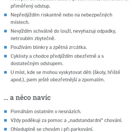
přiměřený odstup.
Nepředjíždím riskantně nebo na nebezpečných
místech.
Nevjíždím schválně do louží, nevyhazuji odpadky,
netroubím zbytečně.
Používám blinkry a zpětná zrcátka.
Cyklisty a chodce předjíždím obezřetně a s
dostatečným odstupem.
U míst, kde se mohou vyskytovat děti (školy, hřiště
apod.), jsem ještě obezřetnější a zpomalím.
… a něco navíc
Pomáhám ostatním v nesnázích.
Vždy poděkuji za pomoc a „nadstandardní“ chování.
Ohleduplně se chovám i při parkování.