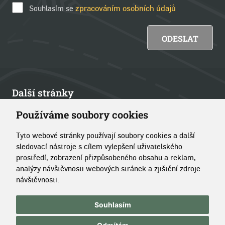
Souhlasím se
zpracováním osobních údajů
Další stránky
Používáme soubory cookies
Články
Tyto webové stránky používají soubory cookies a další
Kontakt
sledovací nástroje s cílem vylepšení uživatelského
prostředí, zobrazení přizpůsobeného obsahu a reklam,
O portálu
analýzy návštěvnosti webových stránek a zjištění zdroje
návštěvnosti.
Copyright © 2014–2026 Simopt, s.r.o.
|
Pravidla používání
Souhlasím
stránek
|
Správa cookies