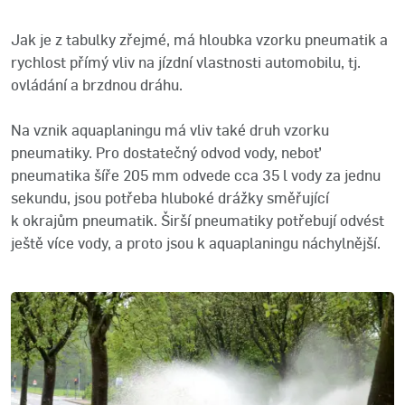
Jak je z tabulky zřejmé, má hloubka vzorku pneumatik a
rychlost přímý vliv na jízdní vlastnosti automobilu, tj.
ovládání a brzdnou dráhu.
Na vznik aquaplaningu má vliv také druh vzorku
pneumatiky. Pro dostatečný odvod vody, neboť
pneumatika šíře 205 mm odvede cca 35 l vody za jednu
sekundu, jsou potřeba hluboké drážky směřující
k okrajům pneumatik. Širší pneumatiky potřebují odvést
ještě více vody, a proto jsou k aquaplaningu náchylnější.