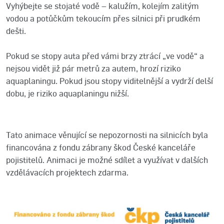
Vyhýbejte se stojaté vodě – kalužím, kolejím zalitým
vodou a potůčkům tekoucím přes silnici při prudkém
dešti.
Pokud se stopy auta před vámi brzy ztrácí „ve vodě“ a
nejsou vidět již pár metrů za autem, hrozí riziko
aquaplaningu. Pokud jsou stopy viditelnější a vydrží delší
dobu, je riziko aquaplaningu nižší.
Tato animace věnující se nepozornosti na silnicích byla
financována z fondu zábrany škod České kanceláře
pojistitelů. Animaci je možné sdílet a využívat v dalších
vzdělávacích projektech zdarma.