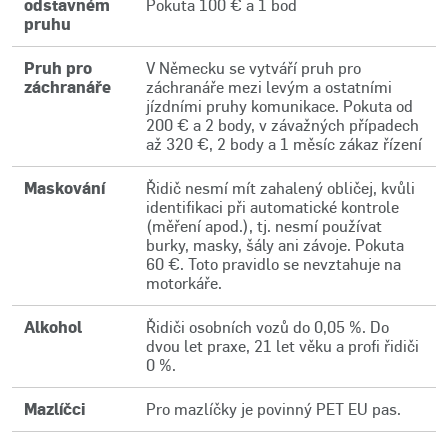
odstavném
Pokuta 100 € a 1 bod
pruhu
Pruh pro
V Německu se vytváří pruh pro
záchranáře
záchranáře mezi levým a ostatními
jízdními pruhy komunikace. Pokuta od
200 € a 2 body, v závažných případech
až 320 €, 2 body a 1 měsíc zákaz řízení
Maskování
Řidič nesmí mít zahalený obličej, kvůli
identifikaci při automatické kontrole
(měření apod.), tj. nesmí používat
burky, masky, šály ani závoje. Pokuta
60 €. Toto pravidlo se nevztahuje na
motorkáře.
Alkohol
Řidiči osobních vozů do 0,05 %. Do
dvou let praxe, 21 let věku a profi řidiči
0 %.
Mazlíčci
Pro mazlíčky je povinný PET EU pas.