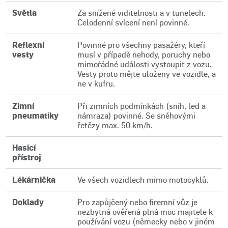
Světla
Za snížené viditelnosti a v tunelech.
Celodenní svícení není povinné.
Reflexní
Povinné pro všechny pasažéry, kteří
vesty
musí v případě nehody, poruchy nebo
mimořádné události vystoupit z vozu.
Vesty proto mějte uloženy ve vozidle, a
ne v kufru.
Zimní
Při zimních podmínkách (sníh, led a
pneumatiky
námraza) povinné. Se sněhovými
řetězy max. 50 km/h.
Hasicí
přístroj
Lékárnička
Ve všech vozidlech mimo motocyklů.
Doklady
Pro zapůjčený nebo firemní vůz je
nezbytná ověřená plná moc majitele k
používání vozu (německy nebo v jiném