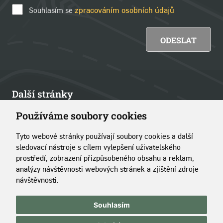
Souhlasím se
zpracováním osobních údajů
Další stránky
Používáme soubory cookies
Články
Tyto webové stránky používají soubory cookies a další
Kontakt
sledovací nástroje s cílem vylepšení uživatelského
prostředí, zobrazení přizpůsobeného obsahu a reklam,
O portálu
analýzy návštěvnosti webových stránek a zjištění zdroje
návštěvnosti.
Copyright © 2014–2026 Simopt, s.r.o.
|
Pravidla používání
Souhlasím
stránek
|
Správa cookies