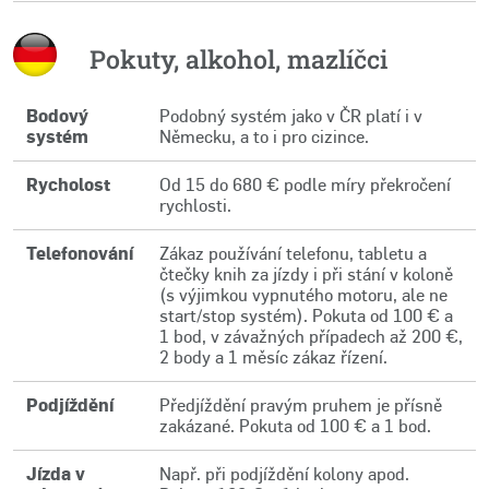
Pokuty, alkohol, mazlíčci
Bodový
Podobný systém jako v ČR platí i v
systém
Německu, a to i pro cizince.
Rycholost
Od 15 do 680 € podle míry překročení
rychlosti.
Telefonování
Zákaz používání telefonu, tabletu a
čtečky knih za jízdy i při stání v koloně
(s výjimkou vypnutého motoru, ale ne
start/stop systém). Pokuta od 100 € a
1 bod, v závažných případech až 200 €,
2 body a 1 měsíc zákaz řízení.
Podjíždění
Předjíždění pravým pruhem je přísně
zakázané. Pokuta od 100 € a 1 bod.
Jízda v
Např. při podjíždění kolony apod.