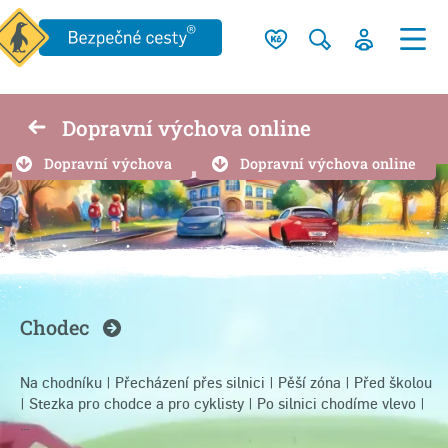
Dopravní výchova online
Dopravní výchova
Dopravní výchova online
Chodec
Na chodníku
|
Přecházení přes silnici
|
Pěší zóna
|
Před školou
|
Stezka pro chodce a pro cyklisty
|
Po silnici chodíme vlevo
|
…