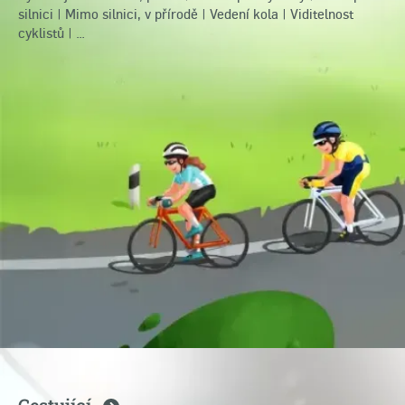
silnici
|
Mimo silnici, v přírodě
|
Vedení kola
|
Viditelnost
cyklistů
| …
Cestující