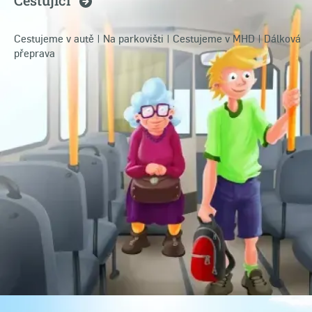
Cestujeme v autě
|
Na parkovišti
|
Cestujeme v MHD
|
Dálková
přeprava