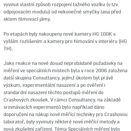
vyvinut vlastní způsob rozpojení tažného vozíku (v tzv.
odpojovacím modulu) od nekonečné smyčky lana před
sklem filmovací jámy.
Po etapách byly nakoupeny nové kamery HG 100K s
vyšším rozlišením a kamery pro filmování v interiéru (HG
TH).
Jako reakce na nové dosud neprobádané požadavky na
měření ve speciálních místech byla v roce 2006 založena
další skupina Consultancy, jejímž úkolem byl právě
výzkum, experimentální nasazení a po ověření i
standardní nasazení těchto postupů měření do
Crashových zkoušek. V rámci Consultancy, na základě
srovnávacích experimentů bylo například dáno
doporučení na nákup nové měřící techniky pro Crashovou
laboratoř, byly vyvinuty některé nové měřící metody a
nová zkušební zařízení. Téma Speciálních měření bylo