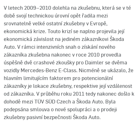
V letech 2009–2010 dolehla na zkušebnu, která se v té
době svojí technickou úrovní opět řadila mezi
srovnatelně velké ostatní zkušebny v Evropě,
ekonomická krize. Touto krizí se naplno projevila její
ekonomická závislost na jediném zákazníkovi Škoda
Auto. V rámci intenzivních snah o získání nového
zákazníka zkušebna nakonec v roce 2010 provedla
úspěšně dvě crashové zkoušky pro Daimler se dvěma
vozidly Mercedes-Benz E-Class. Nicméně se ukázalo, že
hlavním limitujícím faktorem pro potencionální
zákazníky je lokace zkušebny, respektive její vzdálenost
od zákazníka. V průběhu roku 2011 tedy nakonec došlo k
dohodě mezi TÜV SÜD Czech a Škoda Auto. Byla
podepsána smlouva o nové spolupráci a o prodeji
zkušebny pasivní bezpečnosti Škoda Auto.