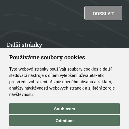
Další stránky
Používáme soubory cookies
Články
Tyto webové stránky používají soubory cookies a další
Kontakt
sledovací nástroje s cílem vylepšení uživatelského
prostředí, zobrazení přizpůsobeného obsahu a reklam,
O portálu
analýzy návštěvnosti webových stránek a zjištění zdroje
návštěvnosti.
Copyright © 2014–2026 Simopt, s.r.o.
|
Pravidla používání
Souhlasím
stránek
|
Správa cookies
Odmítám
Chráněno službou reCAPTCHA