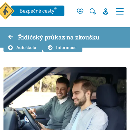
Řidičský průkaz na zkoušku
Autoškola
Informace