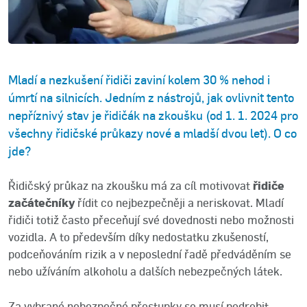
Mladí a nezkušení řidiči zaviní kolem 30 % nehod i
úmrtí na silnicích. Jedním z nástrojů, jak ovlivnit tento
nepříznivý stav je řidičák na zkoušku (od 1. 1. 2024 pro
všechny řidičské průkazy nové a mladší dvou let). O co
jde?
Řidičský průkaz na zkoušku má za cíl motivovat
řidiče
začátečníky
řídit co nejbezpečněji a neriskovat. Mladí
řidiči totiž často přeceňují své dovednosti nebo možnosti
vozidla. A to především díky nedostatku zkušeností,
podceňováním rizik a v neposlední řadě předváděním se
nebo užíváním alkoholu a dalších nebezpečných látek.
Za vybrané nebezpečné přestupky se musí podrobit