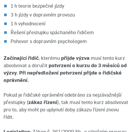
1 h teorie bezpečné jízdy
3 h jízdy v dopravním provozu
1 h vyhodnocení
Řešení přestupku spáchaného řidičem
Pohovor s dopravním psychologem
Začínající řidič
, kterému
přijde výzva
musí tento kurz
absolvovat a doručit
potvrzení o kurzu do 3 měsíců od
výzvy
.
Při nepředložení potvrzení přijde o řidičské
oprávnění.
Pokud je řidičské oprávnění odebráno za nejzávažnější
přestupky (
zákaz řízení
), tak musí tento kurz absolvovat
pro to, aby mohl po uplynutí doby zákazu řízení znovu
řídit.
Legislativa
: Zákon č. 361/2000 Sb., o silničním provozu