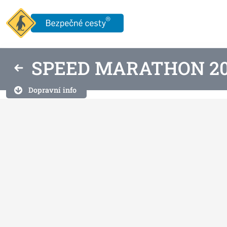
SPEED MARATHON 2
Dopravní info
V rámci celoevropské akce
SPEED MARATHON
proběhne
měření rychlosti na území celé České republice. Policie Č
rychlostních limitů s přihlédnutím k rizikovým lokalitám.
Vyhodnocování rizikových míst probíhá především na zákl
bezpečnostních analýz v daném teritoriu. Kromě vlastních 
rámci akce SPEED MARATHON do vytipovávání rizikových mí
veřejnost. Návštěvníci této stránky budou moci
od 23. 2. 
tipy na riziková místa
kde se domnívají, že by Policie ČR 