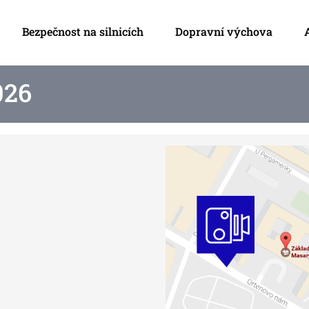
Bezpečnost na silnicích
Dopravní výchova
026
 dne
15. dubna 2026
R provádí měření
adě dopravně
analýz by Policie ČR ráda v
st zapojila i širokou
do 23. 3. 2026 zadávat své
měla rychlost měřit.