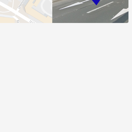
, kam jste chtěli svůj tip vložit.
Hodnocení totiž probíhá