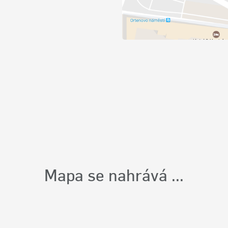
losti a pomozte tak ke
sledně stiskněte tlačítko pro vložení "
Přidat tip
".
te hlas (palec nahoru nebo dolů) těm tipům, které jsou v místě
ů daným místům.
i celoevropské kampaně ROADPOL.