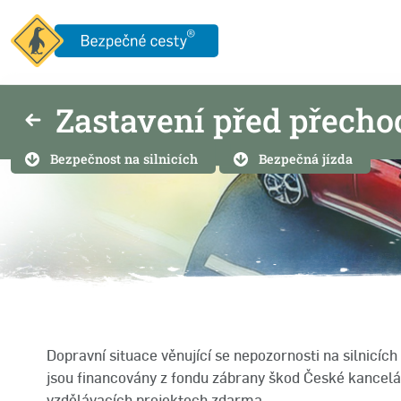
Zastavení před přech
Bezpečnost na silnicích
Bezpečná jízda
Dopravní situace věnující se nepozornosti na silnicích
jsou financovány z fondu zábrany škod České kanceláře
vzdělávacích projektech zdarma.