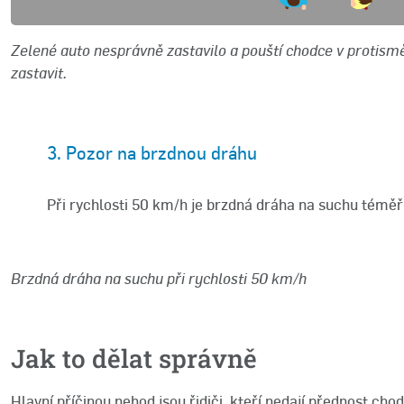
Zelené auto nesprávně zastavilo a pouští chodce v protismě
zastavit.
3. Pozor na brzdnou dráhu
Při rychlosti 50 km/h je brzdná dráha na suchu témě
Brzdná dráha na suchu při rychlosti 50 km/h
Jak to dělat správně
Hlavní příčinou nehod jsou řidiči, kteří nedají přednost ch