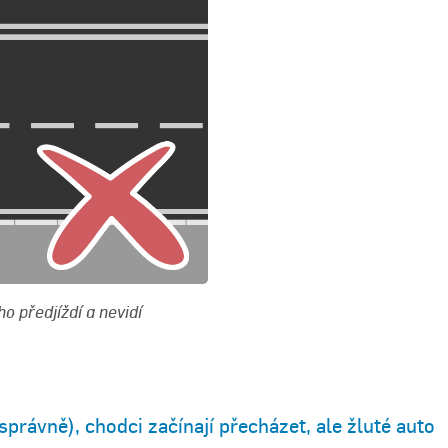
o předjíždí a nevidí
právně), chodci začínají přecházet, ale žluté auto