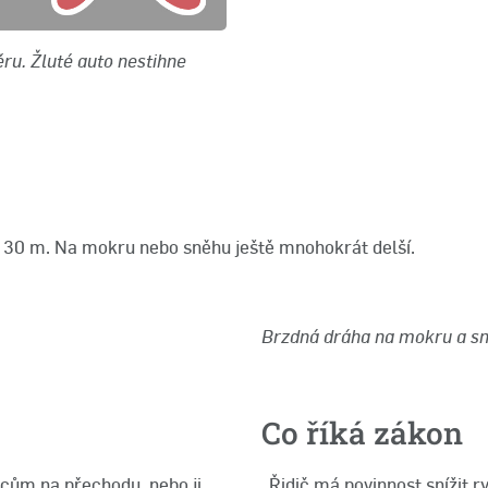
ru. Žluté auto nestihne
ř 30 m. Na mokru nebo sněhu ještě mnohokrát delší.
Brzdná dráha na mokru a sn
Co říká zákon
odcům na přechodu, nebo ji
„Řidič má povinnost snížit r