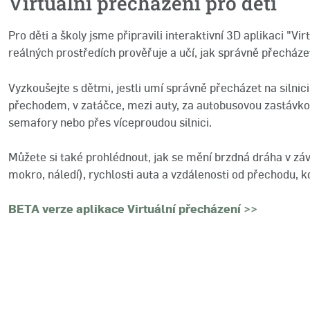
Virtuální přecházení pro děti
Pro děti a školy jsme připravili interaktivní 3D aplikaci "Vir
reálných prostředích prověřuje a učí, jak správně přecházet 
Vyzkoušejte s dětmi, jestli umí správně přecházet na silnic
přechodem, v zatáčce, mezi auty, za autobusovou zastávko
semafory nebo přes víceproudou silnici.
Můžete si také prohlédnout, jak se mění brzdná dráha v závi
mokro, náledí), rychlosti auta a vzdálenosti od přechodu, k
BETA verze aplikace Virtuální přecházení >>