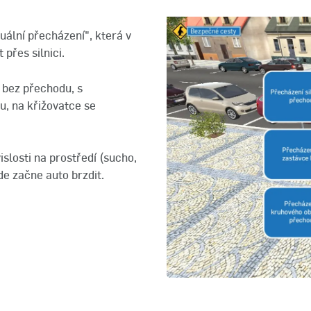
tuální přecházení", která v
přes silnici.
i bez přechodu, s
u, na křižovatce se
slosti na prostředí (sucho,
de začne auto brzdit.