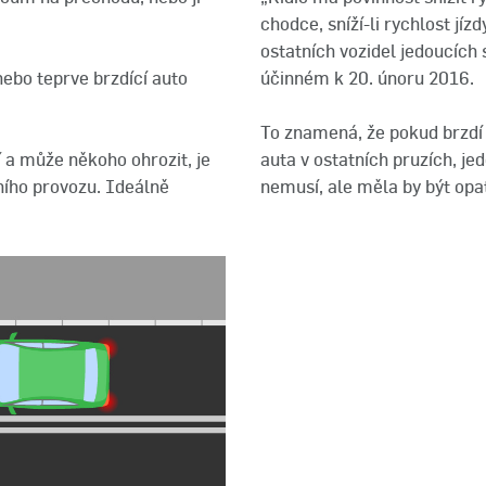
chodce, sníží-li rychlost jíz
ostatních vozidel jedoucích
účinném k 20. únoru 2016.
 nebo teprve brzdící auto
To znamená, že pokud brzdí 
auta v ostatních pruzích, j
aví a může někoho ohrozit, je
nemusí, ale měla by být opa
ního provozu. Ideálně