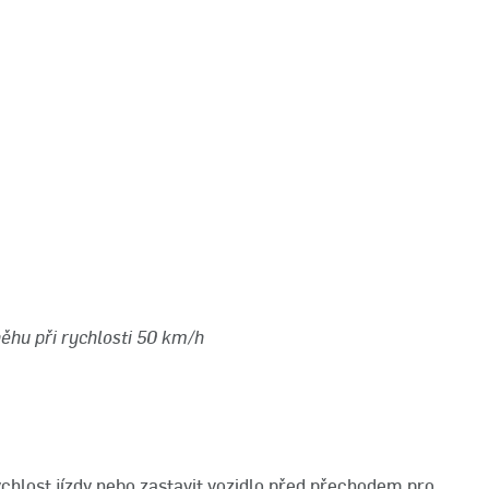
ěhu při rychlosti 50 km/h
ychlost jízdy nebo zastavit vozidlo před přechodem pro