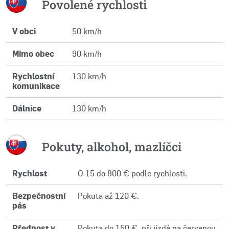
Povolené rychlosti
V obci
50 km/h
Mimo obec
90 km/h
Rychlostní
130 km/h
komunikace
Dálnice
130 km/h
Pokuty, alkohol, mazlíčci
Rychlost
O 15 do 800 € podle rychlosti.
Bezpečnostní
Pokuta až 120 €.
pás
Přednost v
Pokuta do 150 €, při jízdě na červenou