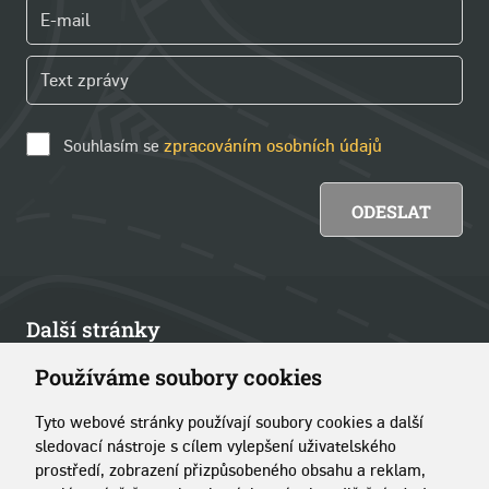
Souhlasím se
zpracováním osobních údajů
Další stránky
Používáme soubory cookies
Články
Tyto webové stránky používají soubory cookies a další
Kontakt
sledovací nástroje s cílem vylepšení uživatelského
prostředí, zobrazení přizpůsobeného obsahu a reklam,
O portálu