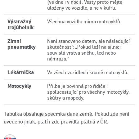
(ve dne i v noci). Vesty proto mějte
uloženy ve vozidle, a ne v kufru.
Výstražný
Všechna vozidla mimo motocyklů.
trojúhelník
Zimní
Není stanoveno datem, ale následující
pneumatiky
skutečností: „Pokud leží na silnici
souvislá vrstva sněhu, led nebo
námraza.“
Lékárnička
Ve všech vozidlech kromě motocyklů.
Motocykly
Přilba je povinná pro řidiče i
spolucestující pro všechny motocykly,
skútry a mopedy.
Tabulka obsahuje specifika dané země. Pokud zde není
uvedeno jinak, platí i zde pravidla platná v ČR.