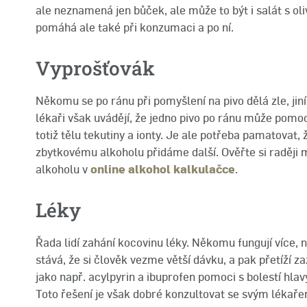
ale neznamená jen bůček, ale může to být i salát s ol
pomáhá ale také při konzumaci a po ní.
Vyprošťovák
Někomu se po ránu při pomyšlení na pivo dělá zle, jiní 
lékaři však uvádějí, že jedno pivo po ránu může pomoc
totiž tělu tekutiny a ionty. Je ale potřeba pamatovat,
zbytkovému alkoholu přidáme další. Ověřte si raději
alkoholu v
online alkohol kalkulačce
.
Léky
Řada lidí zahání kocovinu léky. Někomu fungují více,
stává, že si člověk vezme větší dávku, a pak přetíží 
jako např. acylpyrin a ibuprofen pomoci s bolestí hl
Toto řešení je však dobré konzultovat se svým lékař