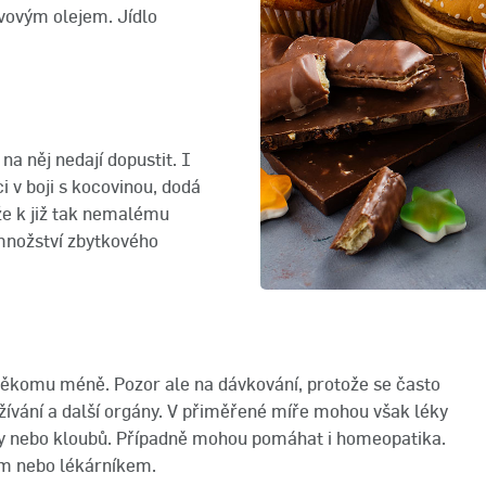
ivovým olejem. Jídlo
na něj nedají dopustit. I
i v boji s kocovinou, dodá
 že k již tak nemalému
 množství zbytkového
 někomu méně. Pozor ale na dávkování, protože se často
zažívání a další orgány. V přiměřené míře mohou však léky
avy nebo kloubů. Případně mohou pomáhat i homeopatika.
em nebo lékárníkem.