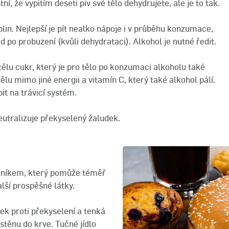
ní, že vypitím deseti piv své tělo dehydrujete, ale je to tak.
blin. Nejlepší je pít nealko nápoje i v průběhu konzumace,
 po probuzení (kvůli dehydrataci). Alkohol je nutné ředit.
tělu cukr, který je pro tělo po konzumaci alkoholu také
ělu mimo jiné energii a vitamín C, který také alkohol pálí.
it na trávicí systém.
utralizuje překyselený žaludek.
cníkem, který pomůže téměř
lší prospěšné látky.
ek proti překyselení a tenká
stěnu do krve. Tučné jídlo