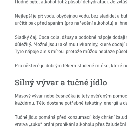
Hodně pijte, alkohol totiž působí dehydrataci. Je zvlášt
Nejlepší je pít vodu, obyčejnou vodu, bez sladidel a bu
určitě pak před spaním (pro naředění alkoholu) a ihned
Sladký čaj, Coca cola, džusy a podobné nápoje dodají 
důležitý. Možné jsou také multivitaminy, které dodají t
Tyto nápoje ale s mírou, protože můžou neblaze působ
Pro některé je dobrým lékem studené mléko, které ne
Silný vývar a tučné jídlo
Masový vývar nebo česnečka je lety ověřeným pomo
každému. Tělo dostane potřebné tekutiny, energii a da
Tučné jídlo pomáhá před konzumací, kdy chrání žalud
vrstva „tuku“ brání pronikání alkoholu přes žaludeční 