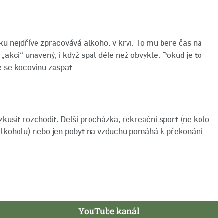
u nejdříve zpracovává alkohol v krvi. To mu bere čas na
„akci“ unavený, i když spal déle než obvykle. Pokud je to
 se kocovinu zaspat.
zkusit rozchodit. Delší procházka, rekreační sport (ne kolo
u alkoholu) nebo jen pobyt na vzduchu pomáhá k překonání
YouTube kanál