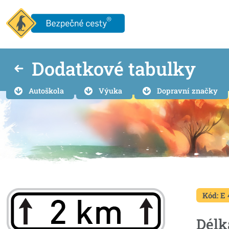
Dodatkové tabulky
Autoškola
Výuka
Dopravní značky
Kód: E 
Délk