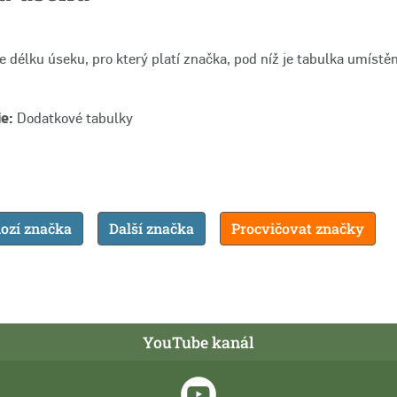
 délku úseku, pro který platí značka, pod níž je tabulka umístěn
e:
Dodatkové tabulky
ozí značka
Další značka
Procvičovat značky
YouTube kanál