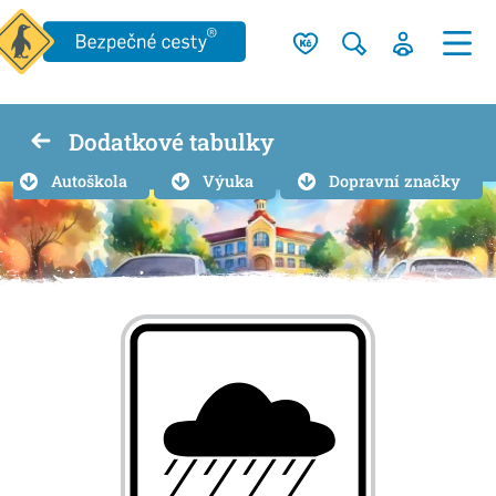
Dodatkové tabulky
Autoškola
Výuka
Dopravní značky