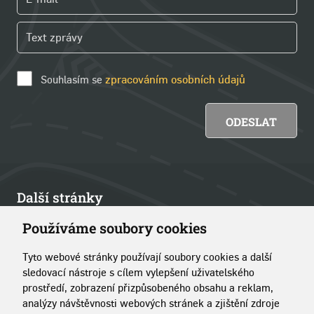
Souhlasím se
zpracováním osobních údajů
Další stránky
Používáme soubory cookies
Články
Tyto webové stránky používají soubory cookies a další
Kontakt
sledovací nástroje s cílem vylepšení uživatelského
prostředí, zobrazení přizpůsobeného obsahu a reklam,
O portálu
analýzy návštěvnosti webových stránek a zjištění zdroje