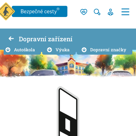
Dopravní zařízení
Autoškola
Výuka
Dopravní značky