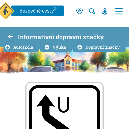
Informativní dopravní značky
Autoškola
Výuka
Dopravní značky