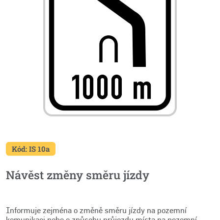
Kód: IS 10a
Návěst změny směru jízdy
Informuje zejména o změně směru jízdy na pozemní
komunikaci nebo o způsobu průjezdu místa na pozemní