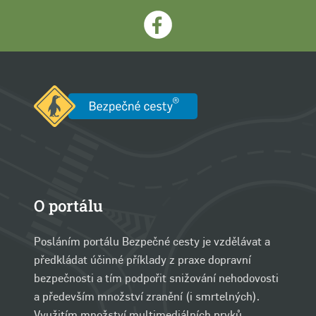
O portálu
Posláním portálu Bezpečné cesty je vzdělávat a
předkládat účinné příklady z praxe dopravní
bezpečnosti a tím podpořit snižování nehodovosti
a především množství zranění (i smrtelných).
Využitím množství multimediálních prvků,