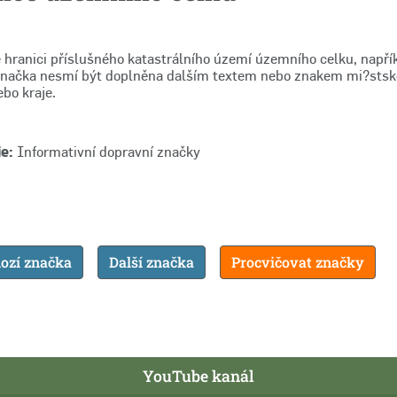
 hranici příslušného katastrálního území územního celku, napřík
Značka nesmí být doplněna dalším textem nebo znakem mi?stské
bo kraje.
e:
Informativní dopravní značky
ozí značka
Další značka
Procvičovat značky
YouTube kanál