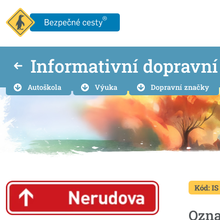
Informativní dopravn
Autoškola
Výuka
Dopravní značky
Kód: IS
Ozna