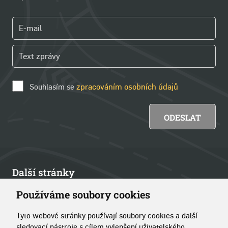
Souhlasím se
zpracováním osobních údajů
Další stránky
Používáme soubory cookies
Články
Tyto webové stránky používají soubory cookies a další
Kontakt
sledovací nástroje s cílem vylepšení uživatelského