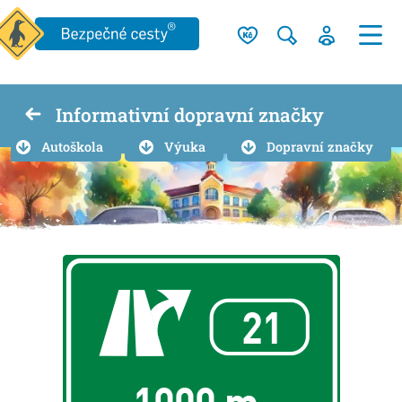
Informativní dopravní značky
Autoškola
Výuka
Dopravní značky