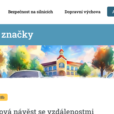
Bezpečnost na silnicích
Dopravní výchova
í značky
 8b
ová návěst se vzdálenostmi