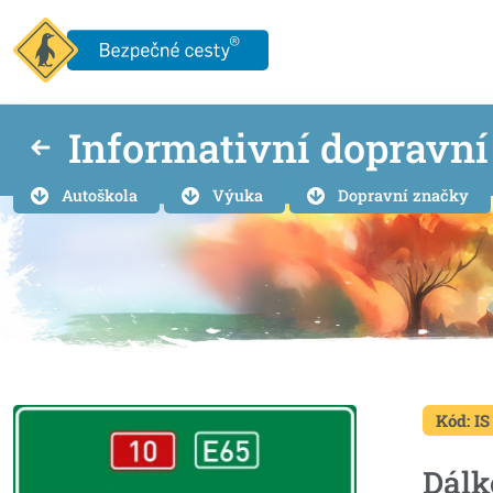
Informativní dopravn
Autoškola
Výuka
Dopravní značky
Kód: IS
Dálk