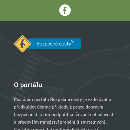
O portálu
Posláním portálu Bezpečné cesty je vzdělávat a
předkládat účinné příklady z praxe dopravní
bezpečnosti a tím podpořit snižování nehodovosti
a především množství zranění (i smrtelných).
Využitím množství multimediálních prvků,