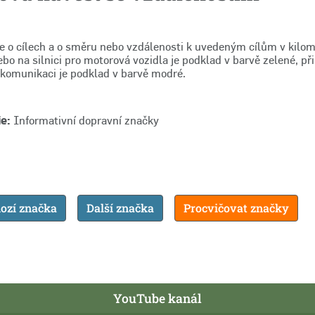
e o cílech a o směru nebo vzdálenosti k uvedeným cílům v kilom
ebo na silnici pro motorová vozidla je podklad v barvě zelené, při 
komunikaci je podklad v barvě modré.
e:
Informativní dopravní značky
ozí značka
Další značka
Procvičovat značky
YouTube kanál