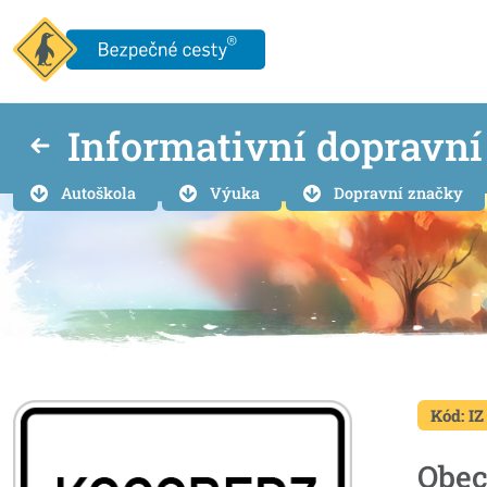
Informativní dopravn
Autoškola
Výuka
Dopravní značky
Kód: IZ
Obec