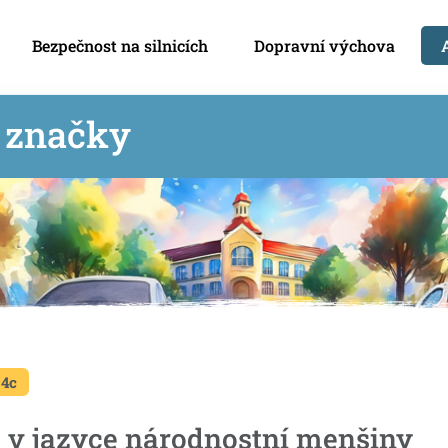
Bezpečnost na silnicích
Dopravní výchova
í značky
 4c
 v jazyce národnostní menšiny