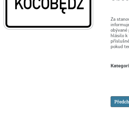
Za stano
informuj
obývané p
hlásilo k
příslušn
pokud te
Kategori
Předch