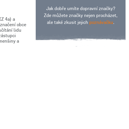
Jak dobře umíte dopravní značky?
Zde můžete značky nejen procházet,
IZ 4a) a
ale také zkusit jejich
poznávačku
.
označení obce
čítání lidu
zástupci
menšiny a