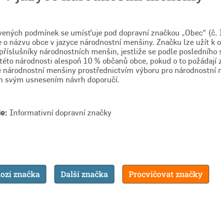
vených podmínek se umísťuje pod dopravní značkou „Obec“ (č. 
e o názvu obce v jazyce národnostní menšiny. Značku lze užít k 
říslušníky národnostních menšin, jestliže se podle posledního s
 této národnosti alespoň 10 % občanů obce, pokud o to požádají 
é národnostní menšiny prostřednictvím výboru pro národnostní 
n svým usnesením návrh doporučí.
e:
Informativní dopravní značky
ozí značka
Další značka
Procvičovat značky