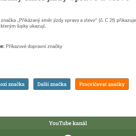
značka „Přikázaný směr jízdy vpravo a vlevo“ (č. C 2f) přikazuje
kterým šipky ukazují.
e:
Příkazové dopravní značky
ozí značka
Další značka
Procvičovat značky
YouTube kanál