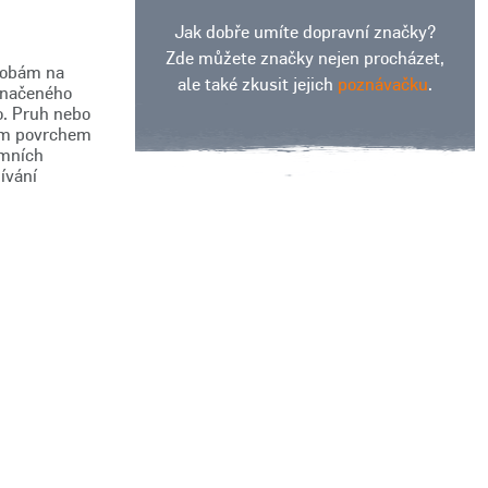
Jak dobře umíte dopravní značky?
Zde můžete značky nejen procházet,
osobám na
ale také zkusit jejich
poznávačku
.
značeného
o. Pruh nebo
ným povrchem
emních
ívání