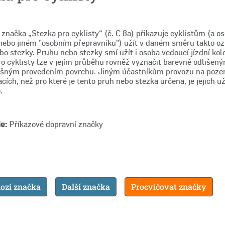
 značka „Stezka pro cyklisty“ (č. C 8a) přikazuje cyklistům (a 
ebo jiném "osobním přepravníku") užít v daném směru takto o
o stezky. Pruhu nebo stezky smí užít i osoba vedoucí jízdní kol
ro cyklisty lze v jejím průběhu rovněž vyznačit barevně odliše
išným provedením povrchu. Jiným účastníkům provozu na poz
ích, než pro které je tento pruh nebo stezka určena, je jejich už
.
e:
Příkazové dopravní značky
ozí značka
Další značka
Procvičovat značky