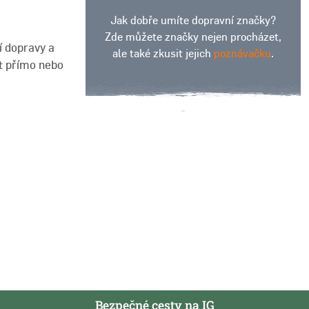
Jak dobře umíte dopravní značky?
Zde můžete značky nejen procházet,
í dopravy a
ale také zkusit jejich
poznávačku
.
et přímo nebo
Bezpečné cesty na IG