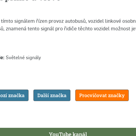
 tímto signálem řízen provoz autobusů, vozidel linkové osobn
sů, znamená tento signál pro řidiče těchto vozidel možnost j
e:
Světelné signály
ozí značka
Další značka
Procvičovat značky
YouTube kanál