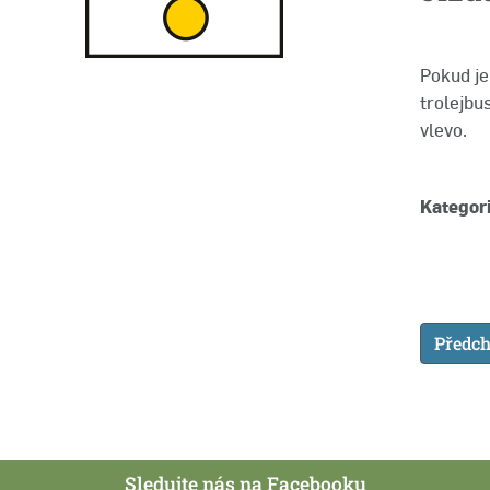
Pokud je
trolejbu
vlevo.
Kategori
Předch
Sledujte nás na Facebooku