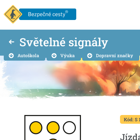
Světelné signály
Autoškola
Výuka
Dopravní značky
Kód: S 
Jízd