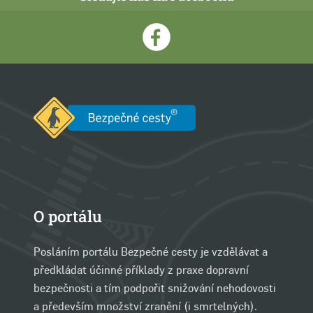
O portálu
Posláním portálu Bezpečné cesty je vzdělávat a
předkládat účinné příklady z praxe dopravní
bezpečnosti a tím podpořit snižování nehodovosti
a především množství zranění (i smrtelných).