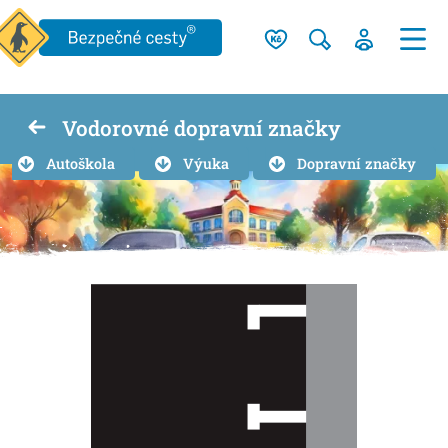
Vodorovné dopravní značky
Autoškola
Výuka
Dopravní značky