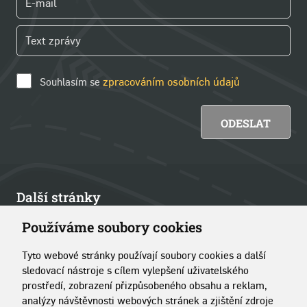
Souhlasím se
zpracováním osobních údajů
Další stránky
Používáme soubory cookies
Články
Tyto webové stránky používají soubory cookies a další
Kontakt
sledovací nástroje s cílem vylepšení uživatelského
prostředí, zobrazení přizpůsobeného obsahu a reklam,
O portálu
analýzy návštěvnosti webových stránek a zjištění zdroje