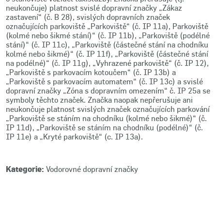
neukončuje) platnost svislé dopravní značky „Zákaz
zastavení“ (č. B 28), svislých dopravních značek
označujících parkoviště „Parkoviště“ (č. IP 11a), Parkoviště
(kolmé nebo šikmé stání)“ (č. IP 11b), „Parkoviště (podélné
stání)“ (č. IP 11c), „Parkoviště (částečné stání na chodníku
kolmé nebo šikmé)“ (č. IP 11f), „Parkoviště (částečné stání
na podélné)“ (č. IP 11g), „Vyhrazené parkoviště“ (č. IP 12),
„Parkoviště s parkovacím kotoučem“ (č. IP 13b) a
„Parkoviště s parkovacím automatem“ (č. IP 13c) a svislé
dopravní značky „Zóna s dopravním omezením“ č. IP 25a se
symboly těchto značek. Značka naopak nepřerušuje ani
neukončuje platnost svislých značek označujících parkování
„Parkoviště se stáním na chodníku (kolmé nebo šikmé)“ (č.
IP 11d), „Parkoviště se stáním na chodníku (podélné)“ (č.
IP 11e) a „Kryté parkoviště“ (c. IP 13a).
Kategorie:
Vodorovné dopravní značky