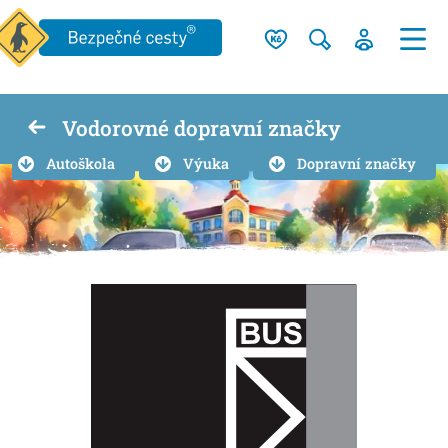
Vodorovné dopravní značky
Autoškola
Výuka
Dopravní značky