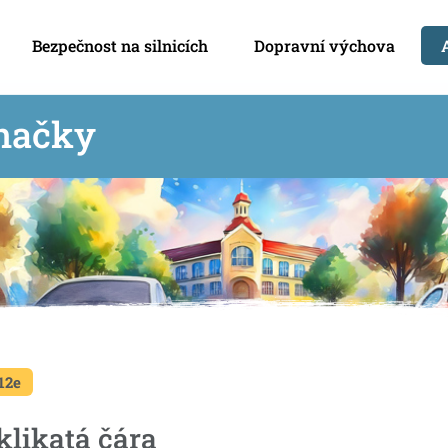
Bezpečnost na silnicích
Dopravní výchova
načky
12e
 klikatá čára