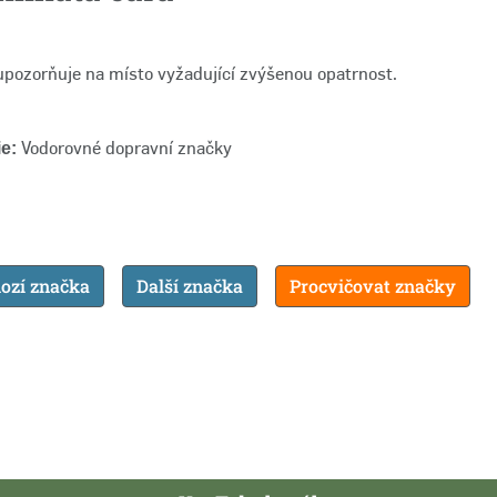
pozorňuje na místo vyžadující zvýšenou opatrnost.
Vodorovné dopravní značky
e:
ozí značka
Další značka
Procvičovat značky