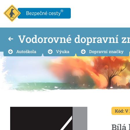
Vodorovné dopravní z
Autoškola
Výuka
Dopravní značky
Kód: V 
Bílá