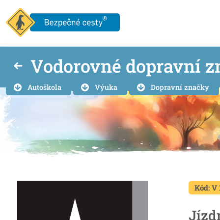
Vodorovné dopravní z
Autoškola
Výuka
Dopravní značky
Kód: V 
Jízd