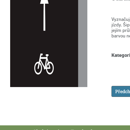
Vyznačuj
jízdy. Ši
jejím pr
barvou n
Kategori
Předch