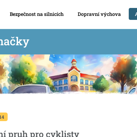
Bezpečnost na silnicích
Dopravní výchova
načky
14
ní pruh pro cyklisty