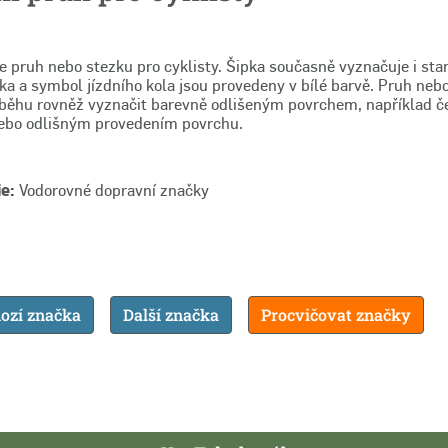
e pruh nebo stezku pro cyklisty. Šipka současně vyznačuje i st
pka a symbol jízdního kola jsou provedeny v bílé barvě. Pruh neb
ůběhu rovněž vyznačit barevně odlišeným povrchem, například 
ebo odlišným provedením povrchu.
e:
Vodorovné dopravní značky
ozí značka
Další značka
Procvičovat značky