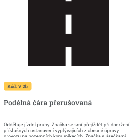
Kód: V 2b
Podélná čára přerušovaná
Odděluje jízdní pruhy. Značka se smí přejíždět při dodržení
příslušných ustanovení vyplývajících z obecné úpravy
provozu na pozemních komunikacích. Značka s úsečkami