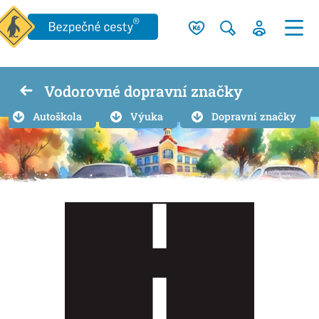
Vodorovné dopravní značky
Autoškola
Výuka
Dopravní značky