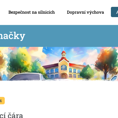
Bezpečnost na silnicích
Dopravní výchova
načky
4
cí čára