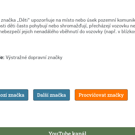
 značka „Děti“ upozorňuje na místo nebo úsek pozemní komunik
kosti děti často pohybují nebo shromažďují, přecházejí vozovku n
ebezpečí jejich nenadálého vběhnutí do vozovky (např. v blízkost
e:
Výstražné dopravní značky
ozí značka
Další značka
Procvičovat značky
YouTube kanál