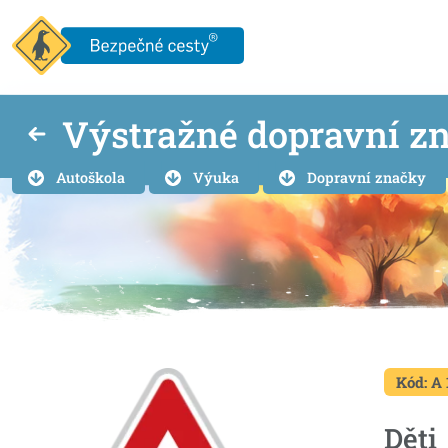
Výstražné dopravní z
Autoškola
Výuka
Dopravní značky
Kód: A 
Děti