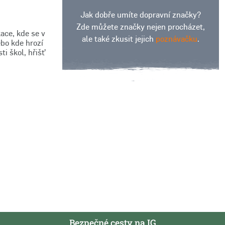
Jak dobře umíte dopravní značky?
Zde můžete značky nejen procházet,
ace, kde se v
ale také zkusit jejich
poznávačku
.
ebo kde hrozí
i škol, hřišť
Bezpečné cesty na IG