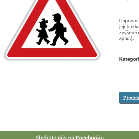
Dopravní
její blíz
zvýšené n
apod.).
Kategori
Předch
Sledujte nás na Facebooku