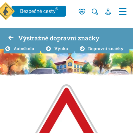
Výstražné dopravní značky
Autoškola
Výuka
Dopravní značky