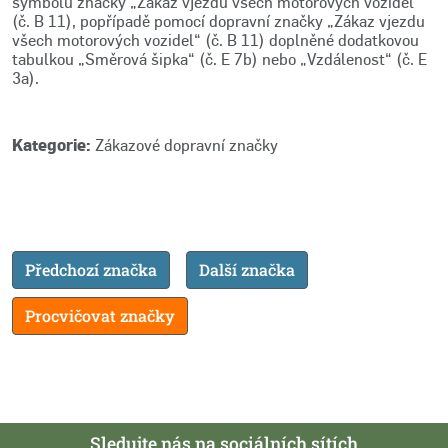
symbolu značky „Zákaz vjezdu všech motorových vozidel“
(č. B 11), popřípadě pomocí dopravní značky „Zákaz vjezdu
všech motorových vozidel“ (č. B 11) doplněné dodatkovou
tabulkou „Směrová šipka“ (č. E 7b) nebo „Vzdálenost“ (č. E
3a).
Kategorie:
Zákazové dopravní značky
Předchozí značka
Další značka
Procvičovat značky
Sledujte nás na sociálních sítích