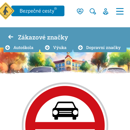
Zákazové značky
Autoškola
Výuka
Dopravní značky