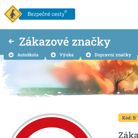
Zákazové značky
Autoškola
Výuka
Dopravní značky
Kód: B 
Záka