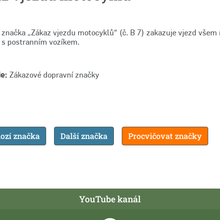
 značka „Zákaz vjezdu motocyklů“ (č. B 7) zakazuje vjezd vše
i s postranním vozíkem.
e:
Zákazové dopravní značky
ozí značka
Další značka
Procvičovat značky
YouTube kanál