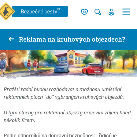
Reklama na kruhových objezdech?
Pražští radní budou rozhodovat o možnosti umístění
reklamních ploch "do" vybraných kruhových objezdů.
O tyto plochy pro reklamní objekty projevilo zájem hned
několik firem.
Podle odborníků na dopravní bezpečnost i řidičů je