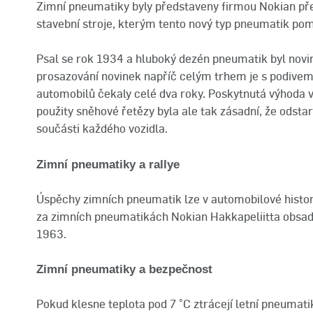
Zimní pneumatiky byly představeny firmou Nokian před
stavební stroje, kterým tento nový typ pneumatik po
Psal se rok 1934 a hluboký dezén pneumatik byl novin
prosazování novinek napříč celým trhem je s podivem
automobilů čekaly celé dva roky. Poskytnutá výhoda v
použity sněhové řetězy byla ale tak zásadní, že odsta
součásti každého vozidla.
Zimní pneumatiky a rallye
Úspěchy zimních pneumatik lze v automobilové histori
za zimních pneumatikách Nokian Hakkapeliitta obsadil
1963.
Zimní pneumatiky a bezpečnost
Pokud klesne teplota pod 7 °C ztrácejí letní pneumat