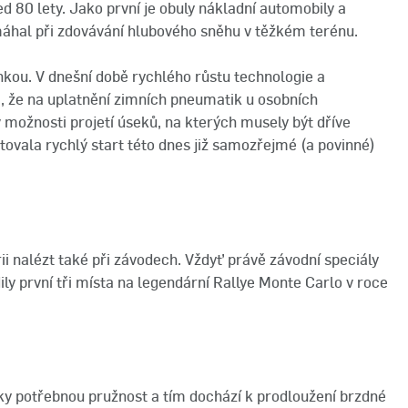
 80 lety. Jako první je obuly nákladní automobily a
máhal při zdovávání hlubového sněhu v těžkém terénu.
kou. V dnešní době rychlého růstu technologie a
, že na uplatnění zimních pneumatik u osobních
 možnosti projetí úseků, na kterých musely být dříve
rtovala rychlý start této dnes již samozřejmé (a povinné)
i nalézt také při závodech. Vždyť právě závodní speciály
y první tři místa na legendární Rallye Monte Carlo v roce
iky potřebnou pružnost a tím dochází k prodloužení brzdné