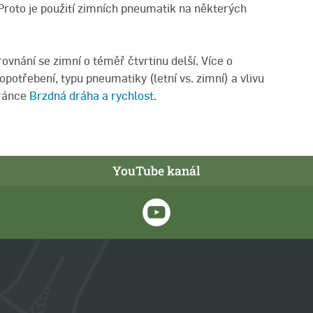
. Proto je použití zimních pneumatik na některých
ovnání se zimní o téměř čtvrtinu delší. Více o
otřebení, typu pneumatiky (letní vs. zimní) a vlivu
tránce
Brzdná dráha a rychlost
.
YouTube kanál