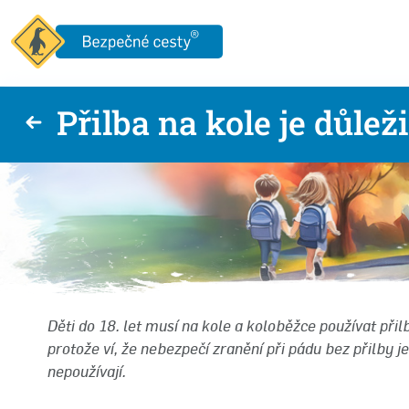
Přilba na kole je důleži
Děti do 18. let musí na kole a koloběžce používat přilb
protože ví, že nebezpečí zranění při pádu bez přilby je 
nepoužívají.