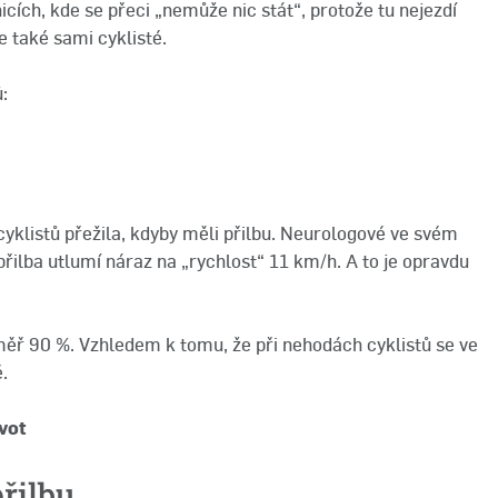
nicích, kde se přeci „nemůže nic stát“, protože tu nejezdí
e také sami cyklisté.
:
cyklistů přežila, kdyby měli přilbu. Neurologové ve svém
 přilba utlumí náraz na „rychlost“ 11 km/h. A to je opravdu
éměř 90 %. Vzhledem k tomu, že při nehodách cyklistů se ve
é.
vot
řilbu