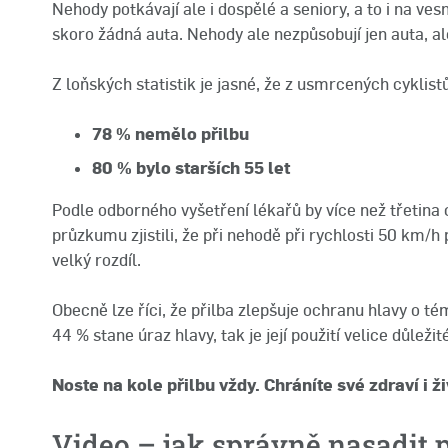
Nehody potkávají ale i dospělé a seniory, a to i na ves
skoro žádná auta. Nehody ale nezpůsobují jen auta, al
Z loňských statistik je jasné, že z usmrcených cyklistů
78 % nemělo přilbu
80 % bylo starších 55 let
Podle odborného vyšetření lékařů by více než třetina 
průzkumu zjistili, že při nehodě při rychlosti 50 km/h
velký rozdíl.
Obecně lze říci, že přilba zlepšuje ochranu hlavy o t
44 % stane úraz hlavy, tak je její použití velice důležit
Noste na kole přilbu vždy. Chráníte své zdraví i ži
Video – jak správně nasadit p