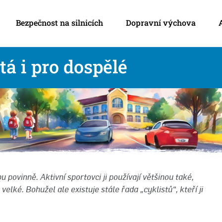
Bezpečnost na silnicích
Dopravní výchova
tá i pro dospělé
u povinně. Aktivní sportovci ji používají většinou také,
velké. Bohužel ale existuje stále řada „cyklistů“, kteří ji