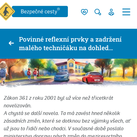
Povinné reflexní prvky a zadržení
malého techničáku na dohled…
Zákon 361 z roku 2001 byl už více než třicetkrát
novelizován.
A chystá se další novela. Ta má zavést hned několik
zásadních změn, které se dotknou bez výjimky všech, ať
už jsou to řidiči nebo chodci. V současné době poslalo
ministerstvo dopravy návrh změn do meziresortního