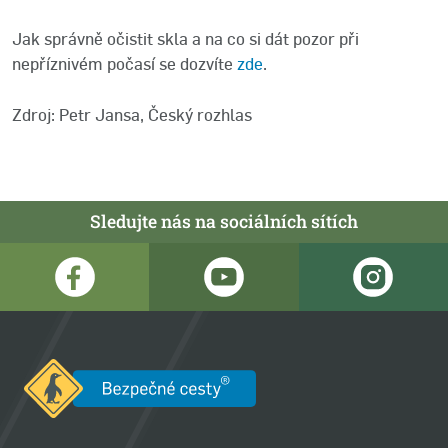
Jak správně očistit skla a na co si dát pozor při
nepříznivém počasí se dozvíte
zde
.
Zdroj: Petr Jansa, Český rozhlas
Sledujte nás na sociálních sítích