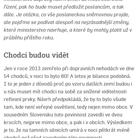
řízení, pak ho bude muset předložit poslancům, a tak
dále. Je otázka, co vše poslaneckou sněmovnou projde,
ale pojďme se podívat alespoň na nejzásadnější změny,
které ministerstvo navrhuje, a které by mohly platit už v
průběhu příštího roku.
Chodci budou vidět
Jen v roce 2013 zemřelo při dopravních nehodách ve dne
54 chodců, v noci to bylo 80! A letos je bilance podobná.
I to je jeden z důvodů proč po vzoru dalších zemí budou i
u nás muset mít chodci na sobě za snížené viditelnosti
reflexní prvky. Návrh předpokládá, že by to bylo všude
tam, kde není veřejné osvětlení, tedy nejen mimo obce. V
sousedním Slovensku tuto povinnost zavedli ve dvou
krocích, nejprve mimo obce, a pak i v obcích. Výsledkem
je to, že na tamních silnicích umírá v noci pětkrát méně
chodců než před zavedením této povinnosti.