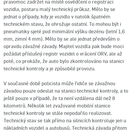
pravomoc zadržet na místě osvědčení o registraci
vozidla, postaru malý technický průkaz. Mělo by se
jednat o případy, kdy je vozidlo v natolik špatném
technickém stavu, že ohrožuje ostatní. To mohou být i
pneumatiky sjeté pod minimální výšku dezénu (letní 1,6
mm, zimní 4 mm). Mělo by se ale jednat především o
opravdu závažné závady. Majitel vozidla pak bude moci
požádat příslušný registr vozidel o vrácení ORV, ale až
poté, co prokáže, že auto bylo zkontrolováno na stanici
technické kontroly a je způsobilé provozu.
V současné době policista může řidiče se závažnou
závadou pouze odeslat na stanici technické kontroly, a to
ještě pouze v případě, že ta není vzdálena dál než 8
kilometrů. Několik let zvažované mobilní stanice
technické kontroly se stále nepodařilo realizovat.
Technický stav se tak přímo na silnicích kontroluje jen u
nákladních vozidel a autobusů. Technická závada přitom