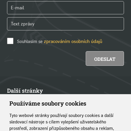
Souhlasím se
zpracováním osobních údajů
Další stránky
Používáme soubory cookies
Články
Tyto webové stránky používají soubory cookies a další
Kontakt
sledovací nástroje s cílem vylepšení uživatelského
prostředí, zobrazení přizpůsobeného obsahu a reklam,
O portálu