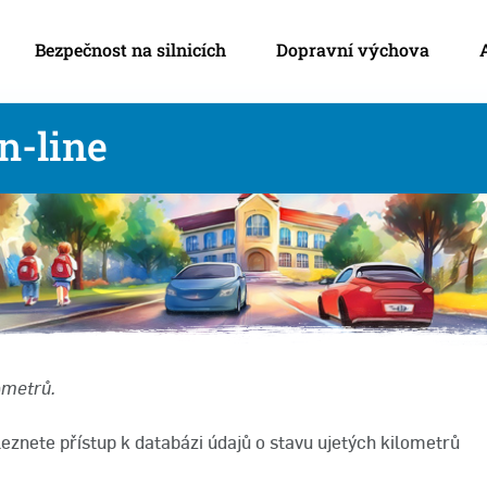
Bezpečnost na silnicích
Dopravní výchova
n-line
ometrů.
eznete přístup k databázi údajů o stavu ujetých kilometrů