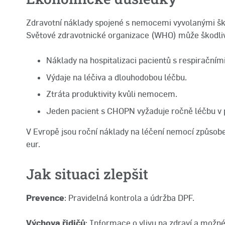
Zdravotní náklady spojené s nemocemi vyvolanými ško
Světové zdravotnické organizace (WHO) může škodlivé 
Náklady na hospitalizaci pacientů s respirační
Výdaje na léčiva a dlouhodobou léčbu.
Ztráta produktivity kvůli nemocem.
Jeden pacient s CHOPN vyžaduje ročně léčbu v p
V Evropě jsou roční náklady na léčení nemocí způsob
eur.
Jak situaci zlepšit
Prevence
: Pravidelná kontrola a údržba DPF.
Výchova řidičů
: Informace o vlivu na zdraví a možn