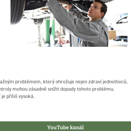
važným problémem, který ohrožuje nejen zdraví jednotlivců,
kontroly mohou zásadně snížit dopady tohoto problému.
je příliš vysoká.
YouTube kanál