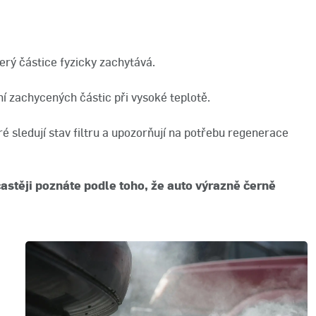
terý částice fyzicky zachytává.
ení zachycených částic při vysoké teplotě.
é sledují stav filtru a upozorňují na potřebu regenerace
častěji poznáte podle toho, že auto výrazně černě