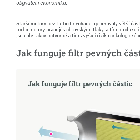
obyvatel i ekonomiku.
Starší motory bez turbodmychadel generovaly větší části
turbo motory pracují s obrovskými tlaky, a tím produkují 
jsou ale rakovinotvorné a tím zvyšují riziko onkologické
Jak funguje filtr pevných čás