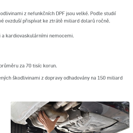
dlivinami z nefunkčních DPF jsou velké. Podle studií
ovzduší přispívat ke ztrátě miliard dolarů ročně.
mi a kardiovaskulárními nemocemi.
růměru za 70 tisíc korun.
ených škodlivinami z dopravy odhadovány na 150 miliard
é