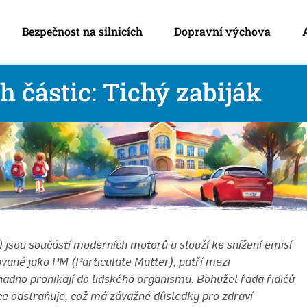
Bezpečnost na silnicích
Dopravní výchova
h částic: Tichý zabiják
s) jsou součástí moderních motorů a slouží ke snížení emisí
vané jako PM (Particulate Matter), patří mezi
nadno pronikají do lidského organismu. Bohužel řada řidičů
ce odstraňuje, což má závažné důsledky pro zdraví