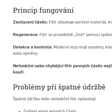
Princip fungování
Zachycení částic:
Filtr obsahuje porézní materiál, k
Regenerace
: Filtr se pravidelně „čistí“ pomocí spál
Detekce a kontrola
: Moderní vozy mají systémy, kter
nebo výměny.
Nefunkční nebo chybějící filtr pevných částic nej
kouří.
Problémy při špatné údržbě
Špatná údržba nebo nefunkční filtr způsobují:
Zvýšení emisí jemných částic.