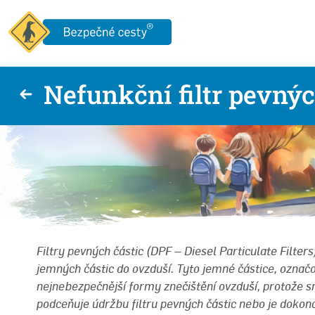
Nefunkční filtr pevnýc
Filtry pevných částic (DPF – Diesel Particulate Filter
jemných částic do ovzduší. Tyto jemné částice, označo
nejnebezpečnější formy znečištění ovzduší, protože s
podceňuje údržbu filtru pevných částic nebo je dokon