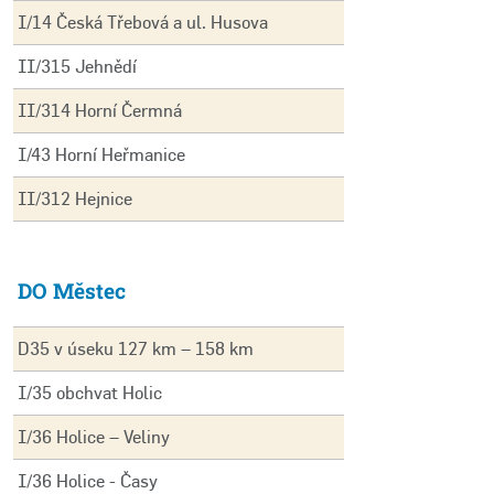
I/14 Česká Třebová a ul. Husova
II/315 Jehnědí
II/314 Horní Čermná
I/43 Horní Heřmanice
II/312 Hejnice
DO Městec
D35 v úseku 127 km – 158 km
I/35 obchvat Holic
I/36 Holice – Veliny
I/36 Holice - Časy