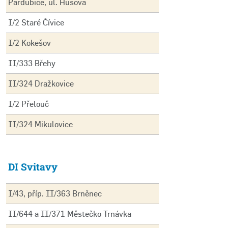
Pardubice, ul. Husova
I/2 Staré Čívice
I/2 Kokešov
II/333 Břehy
II/324 Dražkovice
I/2 Přelouč
II/324 Mikulovice
DI Svitavy
I/43, příp. II/363 Brněnec
II/644 a II/371 Městečko Trnávka