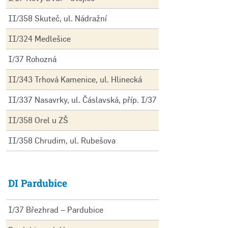
II/358 Skuteč, ul. Nádražní
II/324 Medlešice
I/37 Rohozná
II/343 Trhová Kamenice, ul. Hlinecká
II/337 Nasavrky, ul. Čáslavská, příp. I/37
II/358 Orel u ZŠ
II/358 Chrudim, ul. Rubešova
DI Pardubice
I/37 Březhrad – Pardubice