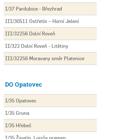
I/37 Pardubice - Březhrad
III/30511 Ostřetín – Horní Jelení
III/32256 Dolní Roveň
II/322 Dolní Roveň - Litětiny
III/32256 Moravany směr Platenice
DO Opatovec
I/35 Opatovec
I/35 Gruna
I/35 Hřebeč
I/35 Žipotín, Lojzův pramen