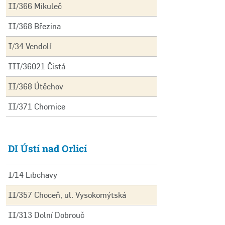
II/366 Mikuleč
II/368 Březina
I/34 Vendolí
III/36021 Čistá
II/368 Útěchov
II/371 Chornice
DI Ústí nad Orlicí
I/14 Libchavy
II/357 Choceň, ul. Vysokomýtská
II/313 Dolní Dobrouč