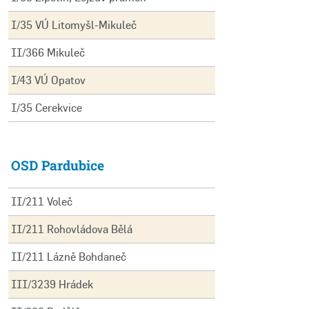
I/35 VÚ Litomyšl-Mikuleč
II/366 Mikuleč
I/43 VÚ Opatov
I/35 Cerekvice
OSD Pardubice
II/211 Voleč
II/211 Rohovládova Bělá
II/211 Lázně Bohdaneč
III/3239 Hrádek