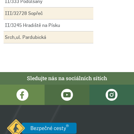
II/333 Podůlšany
III/32728 Sopřeč
II/3245 Hradiště na Písku
Srch,ul. Pardubická
Sledujte nás na sociálních sítích