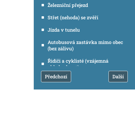
Železniční přejezd
Střet (nehoda) se zvěří
Jízda v tunelu
Autobusová zastávka mimo obec
(bez zálivu)
Řidiči a cyklisté (vzájemná
ohleduplnost)
Předchozí
Další
Parkování a výjezd z parkovacího
místa
Přechod pro chodce přes
víceproudou silnici
Jízda v zúženích a Střídavá jízda
Správné předjíždění