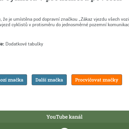
, že je umístěna pod dopravní značkou „Zákaz vjezdu všech vozid
 vjezd cyklistů v protisměru do jednosměrné pozemní komunikac
e:
Dodatkové tabulky
ozí značka
Další značka
Procvičovat značky
YouTube kanál