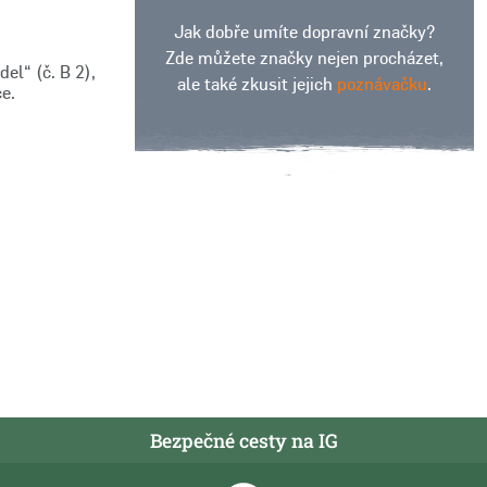
Jak dobře umíte dopravní značky?
Zde můžete značky nejen procházet,
el“ (č. B 2),
ale také zkusit jejich
poznávačku
.
e.
Bezpečné cesty na IG