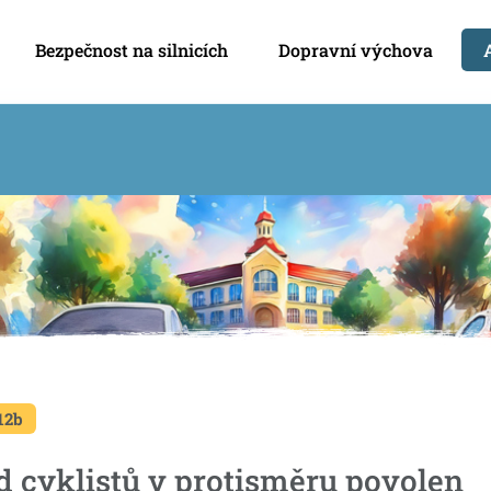
Bezpečnost na silnicích
Dopravní výchova
12b
d cyklistů v protisměru povolen