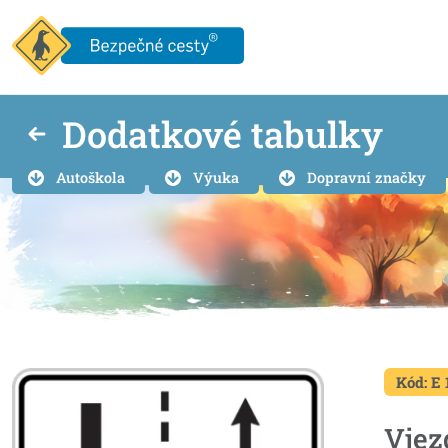
Dodatkové tabulky
Autoškola
Výuka
Dopravní značky
Kód: E 
Vjez