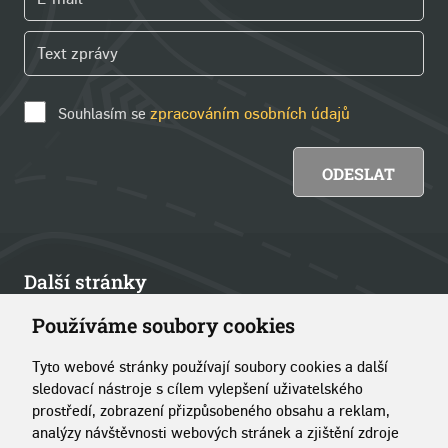
Souhlasím se
zpracováním osobních údajů
Další stránky
Používáme soubory cookies
Články
Tyto webové stránky používají soubory cookies a další
Kontakt
sledovací nástroje s cílem vylepšení uživatelského
prostředí, zobrazení přizpůsobeného obsahu a reklam,
O portálu
analýzy návštěvnosti webových stránek a zjištění zdroje