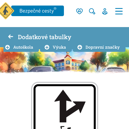
Dodatkové tabulky
Autoškola
Výuka
Dopravní značky