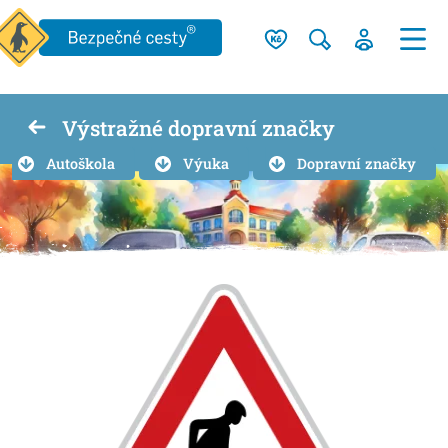
Výstražné dopravní značky
Autoškola
Výuka
Dopravní značky